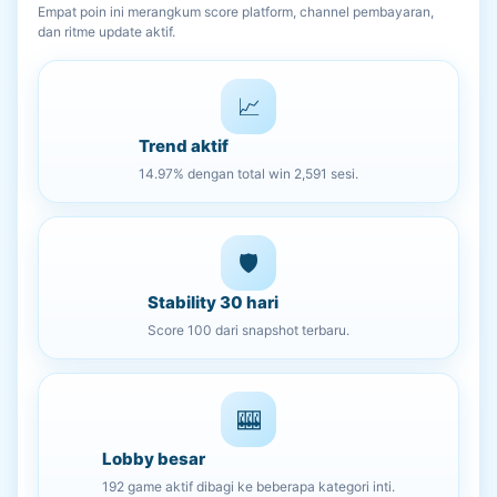
Empat poin ini merangkum score platform, channel pembayaran,
dan ritme update aktif.
📈
Trend aktif
14.97% dengan total win 2,591 sesi.
🛡️
Stability 30 hari
Score 100 dari snapshot terbaru.
🎰
Lobby besar
192 game aktif dibagi ke beberapa kategori inti.