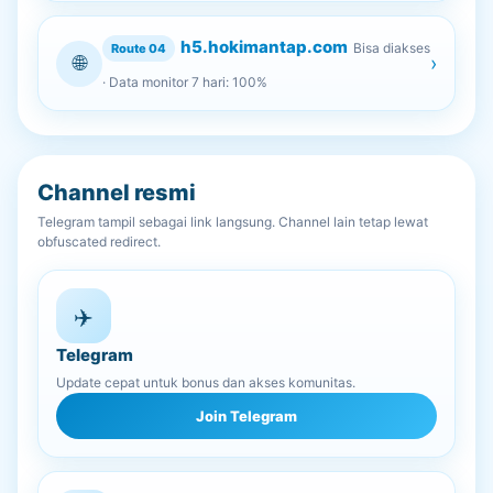
h5.hokimantap.com
Bisa diakses
Route 04
🌐
›
· Data monitor 7 hari: 100%
Channel resmi
Telegram tampil sebagai link langsung. Channel lain tetap lewat
obfuscated redirect.
✈️
Telegram
Update cepat untuk bonus dan akses komunitas.
Join Telegram