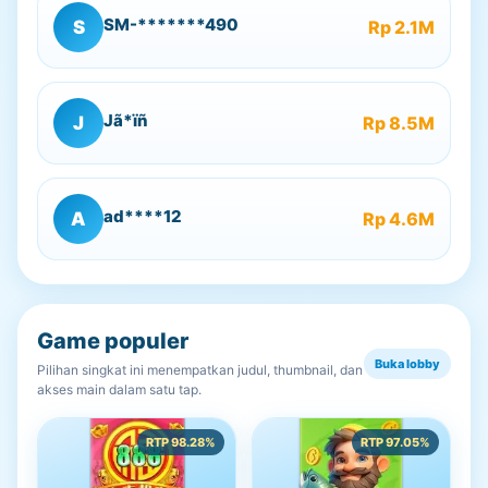
SM-*******490
S
Rp 2.1M
Jã*ïñ
J
Rp 8.5M
ad****12
A
Rp 4.6M
Game populer
Buka lobby
Pilihan singkat ini menempatkan judul, thumbnail, dan
akses main dalam satu tap.
RTP 98.28%
RTP 97.05%