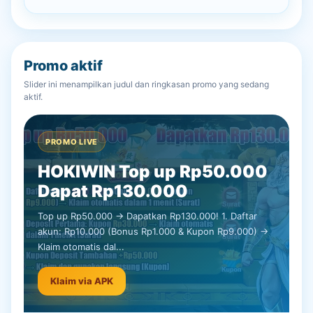
Promo aktif
Slider ini menampilkan judul dan ringkasan promo yang sedang
aktif.
PROMO LIVE
HOKIWIN Top up Rp50.000
Dapat Rp130.000
Top up Rp50.000 -> Dapatkan Rp130.000! 1. Daftar
akun: Rp10.000 (Bonus Rp1.000 & Kupon Rp9.000) ->
Klaim otomatis dal...
Klaim via APK