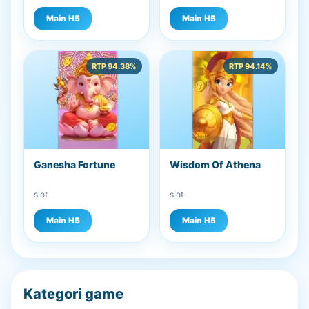
Main H5
Main H5
RTP 94.38%
RTP 94.14%
Ganesha Fortune
Wisdom Of Athena
slot
slot
Main H5
Main H5
Kategori game