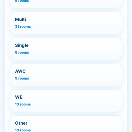
5 rooms
Multi
31 rooms
Single
8 rooms
AWC
9 rooms
WE
13 rooms
Other
13 rooms