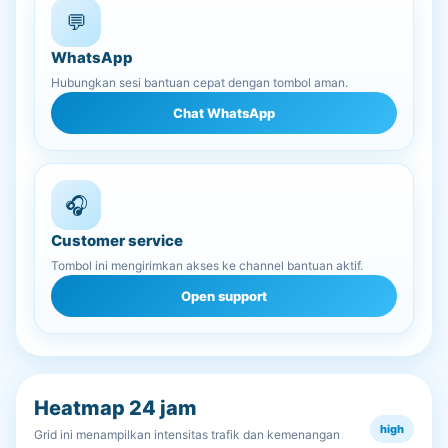
💬
WhatsApp
Hubungkan sesi bantuan cepat dengan tombol aman.
Chat WhatsApp
🎧
Customer service
Tombol ini mengirimkan akses ke channel bantuan aktif.
Open support
Heatmap 24 jam
high
Grid ini menampilkan intensitas trafik dan kemenangan