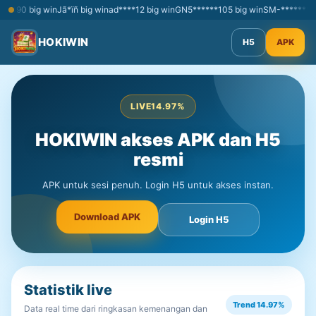
490 big win
Jã*ïñ big win
ad****12 big win
GN5******105 big win
SM-*******490 
HOKIWIN
H5
APK
LIVE
14.97%
HOKIWIN akses APK dan H5
resmi
APK untuk sesi penuh. Login H5 untuk akses instan.
Download APK
Login H5
Statistik live
Trend 14.97%
Data real time dari ringkasan kemenangan dan