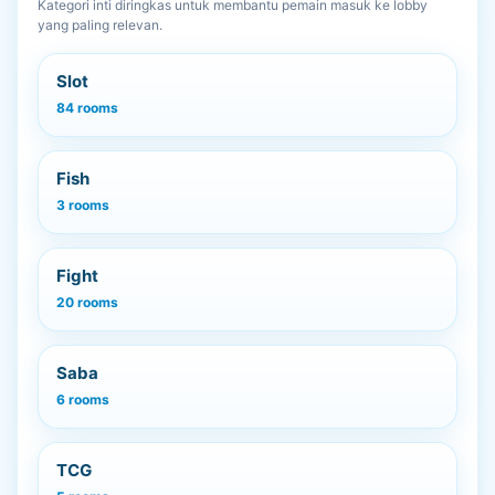
Kategori inti diringkas untuk membantu pemain masuk ke lobby
yang paling relevan.
Slot
84 rooms
Fish
3 rooms
Fight
20 rooms
Saba
6 rooms
TCG