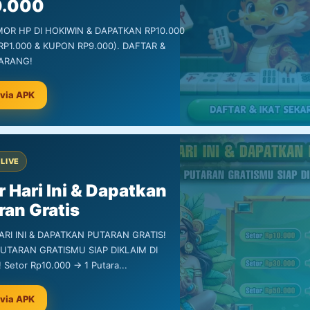
0.000
MOR HP DI HOKIWIN & DAPATKAN RP10.000
P1.000 & KUPON RP9.000). DAFTAR &
KARANG!
 via APK
LIVE
r Hari Ini & Dapatkan
ran Gratis
ARI INI & DAPATKAN PUTARAN GRATIS!
PUTARAN GRATISMU SIAP DIKLAIM DI
Setor Rp10.000 -> 1 Putara...
 via APK