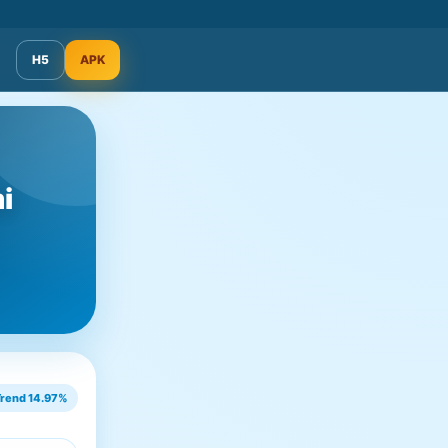
H5
APK
i
Trend 14.97%