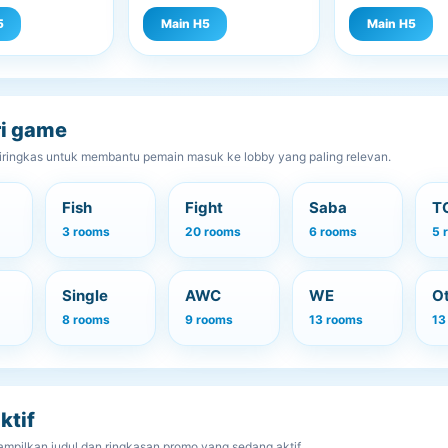
5
Main H5
Main H5
ri game
 diringkas untuk membantu pemain masuk ke lobby yang paling relevan.
Fish
Fight
Saba
T
3 rooms
20 rooms
6 rooms
5 
Single
AWC
WE
O
8 rooms
9 rooms
13 rooms
13
ktif
nampilkan judul dan ringkasan promo yang sedang aktif.