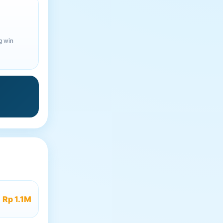
g win
Rp 1.1M