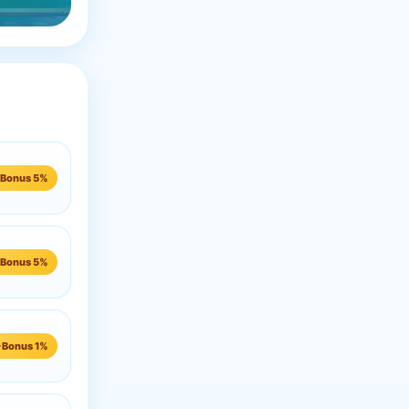
Bonus 5%
Bonus 5%
+Bonus 1%