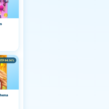
ts
RTP 94.14%
hena