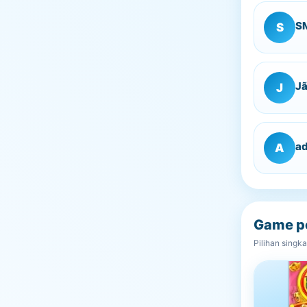
S
S
Jã
J
a
A
Game p
Pilihan singk