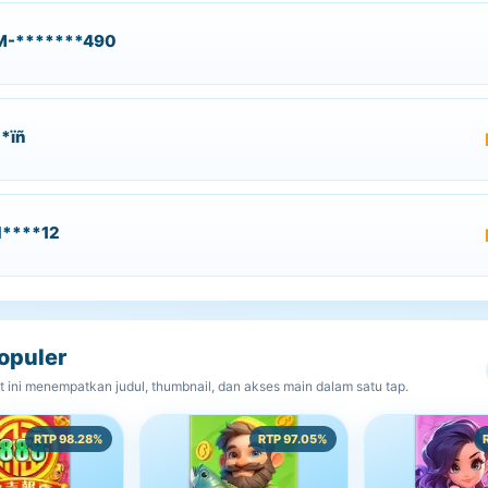
M-*******490
*ïñ
d****12
opuler
at ini menempatkan judul, thumbnail, dan akses main dalam satu tap.
RTP 98.28%
RTP 97.05%