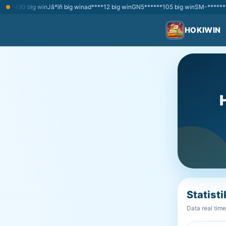
*490 big win
Jã*ïñ big win
ad****12 big win
GN5******105 big win
SM-*******49
HOKIWIN
Statisti
Data real tim