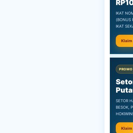
RP1
IKAT NO
(BONUS R
IKAT SE
Klaim
PROMO 
Seto
Puta
SETOR H
BESOK, 
HOKIWIN! 
Klaim