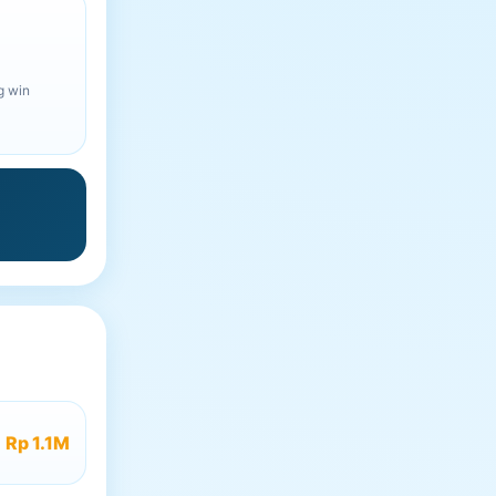
g win
Rp 1.1M