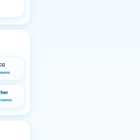
CG
rooms
ther
 rooms