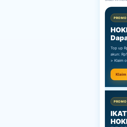
PROMO 
HOKI
Dapa
Top up R
akun: Rp
> Klaim o
Klaim
PROMO 
IKAT
HOK