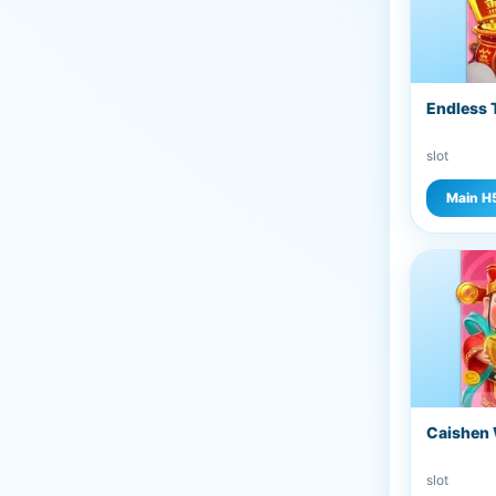
Endless 
slot
Main H
Caishen
slot