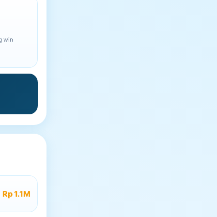
g win
Rp 1.1M