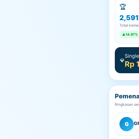
🏆
2,591
Total kem
▲
14.97%
Single
💎
Rp 
Pemena
Ringkasan ses
G
G