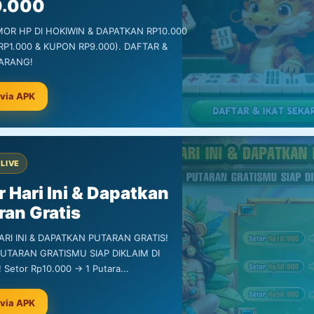
0.000
MOR HP DI HOKIWIN & DAPATKAN RP10.000
P1.000 & KUPON RP9.000). DAFTAR &
KARANG!
 via APK
LIVE
r Hari Ini & Dapatkan
ran Gratis
ARI INI & DAPATKAN PUTARAN GRATIS!
PUTARAN GRATISMU SIAP DIKLAIM DI
Setor Rp10.000 -> 1 Putara...
 via APK