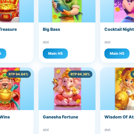
Treasure
Big Bass
Cocktail Nigh
slot
slot
5
Main H5
Main H5
RTP 94.64%
RTP 94.38%
 Wins
Ganesha Fortune
Wisdom Of At
slot
slot