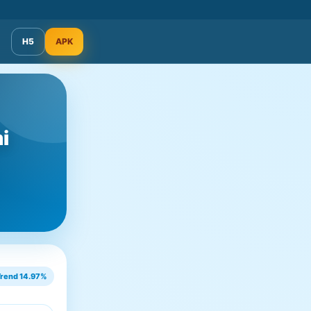
H5
APK
i
Trend 14.97%