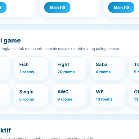
5
Main H5
Main H5
ri game
 diringkas untuk membantu pemain masuk ke lobby yang paling relevan.
Fish
Fight
Saba
T
3 rooms
20 rooms
6 rooms
5 
Single
AWC
WE
O
8 rooms
9 rooms
13 rooms
13
ktif
nampilkan judul dan ringkasan promo yang sedang aktif.