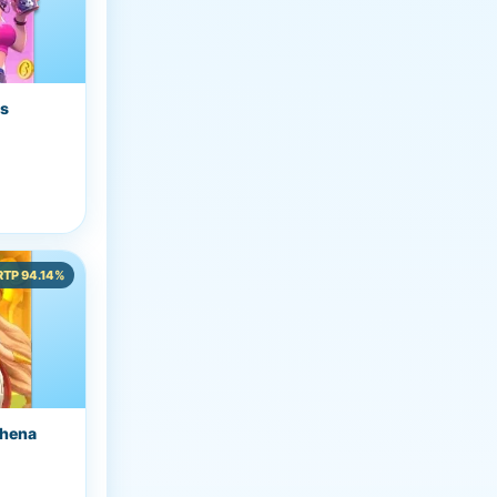
ts
RTP 94.14%
hena