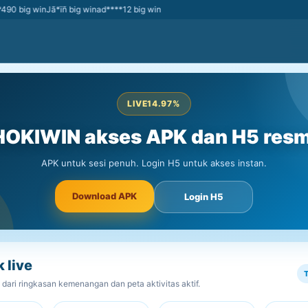
 big win
Jã*ïñ big win
ad****12 big win
LIVE
14.97%
HOKIWIN akses APK dan H5 resm
APK untuk sesi penuh. Login H5 untuk akses instan.
Download APK
Login H5
k live
e dari ringkasan kemenangan dan peta aktivitas aktif.