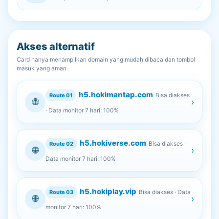
Akses alternatif
Card hanya menampilkan domain yang mudah dibaca dan tombol
masuk yang aman.
h5.hokimantap.com
Bisa diakses
Route 01
🌐
›
· Data monitor 7 hari: 100%
h5.hokiverse.com
Bisa diakses ·
Route 02
🌐
›
Data monitor 7 hari: 100%
h5.hokiplay.vip
Bisa diakses · Data
Route 03
🌐
›
monitor 7 hari: 100%