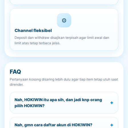
⚙️
Channel fleksibel
Deposit dan withdraw disajikan terpisah agar limit awal dan
limit atas tetap terbaca jelas.
FAQ
Pertanyaan kosong disaring lebih dulu agar tiap item tetap utuh saat
dirender.
Nah, HOKIWIN itu apa sih, dan jadi knp orang
pilih HOKIWIN?
HOKIWIN dikenal sebagai situs slot online di Indonesia
dengan login yang cepat, keamanan data yang
Nah, gmn cara daftar akun di HOKIWIN?