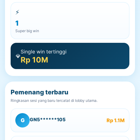
⚡
1
Super big win
Single win tertinggi
💎
Rp 10M
Pemenang terbaru
Ringkasan sesi yang baru tercatat di lobby utama.
GN5******105
G
Rp 1.1M