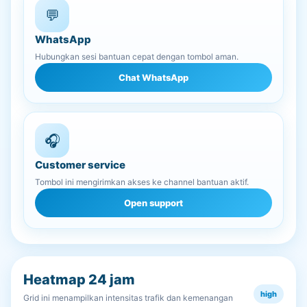
💬
WhatsApp
Hubungkan sesi bantuan cepat dengan tombol aman.
Chat WhatsApp
🎧
Customer service
Tombol ini mengirimkan akses ke channel bantuan aktif.
Open support
Heatmap 24 jam
high
Grid ini menampilkan intensitas trafik dan kemenangan