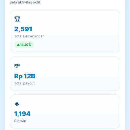
peta aktivitas aktif.
🏆
2,591
Total kemenangan
▲
14.97%
💸
Rp 12B
Total payout
🔥
1,194
Big win