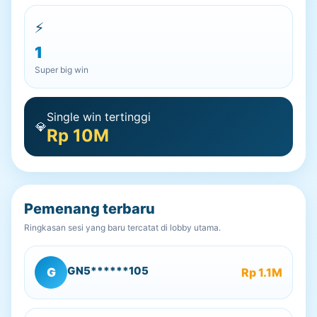
⚡
1
Super big win
Single win tertinggi
💎
Rp 10M
Pemenang terbaru
Ringkasan sesi yang baru tercatat di lobby utama.
GN5******105
G
Rp 1.1M