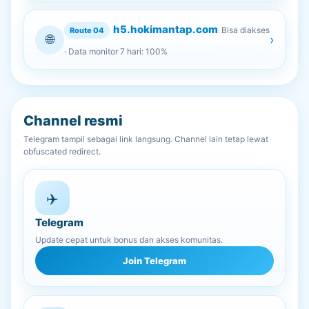
h5.hokimantap.com
Bisa diakses
Route 04
🌐
›
· Data monitor 7 hari: 100%
Channel resmi
Telegram tampil sebagai link langsung. Channel lain tetap lewat
obfuscated redirect.
✈️
Telegram
Update cepat untuk bonus dan akses komunitas.
Join Telegram