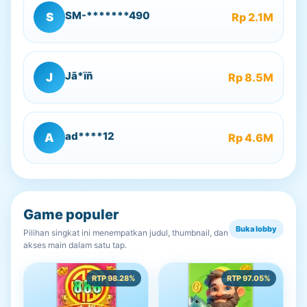
SM-*******490
S
Rp 2.1M
Jã*ïñ
J
Rp 8.5M
ad****12
A
Rp 4.6M
Game populer
Buka lobby
Pilihan singkat ini menempatkan judul, thumbnail, dan
akses main dalam satu tap.
RTP 98.28%
RTP 97.05%