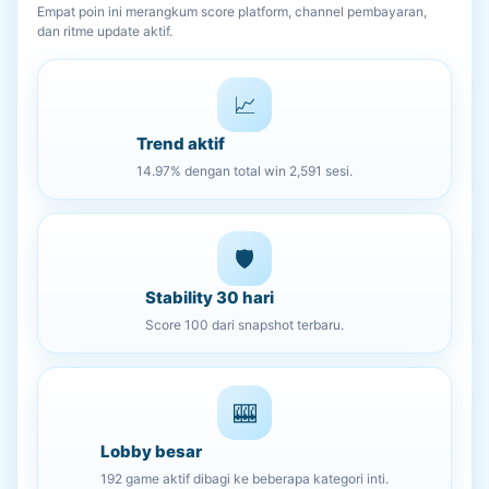
Empat poin ini merangkum score platform, channel pembayaran,
dan ritme update aktif.
📈
Trend aktif
14.97% dengan total win 2,591 sesi.
🛡️
Stability 30 hari
Score 100 dari snapshot terbaru.
🎰
Lobby besar
192 game aktif dibagi ke beberapa kategori inti.