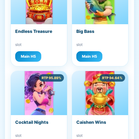
Endless Treasure
Big Bass
slot
slot
Main H5
Main H5
RTP 95.89%
RTP 94.64%
Cocktail Nights
Caishen Wins
slot
slot