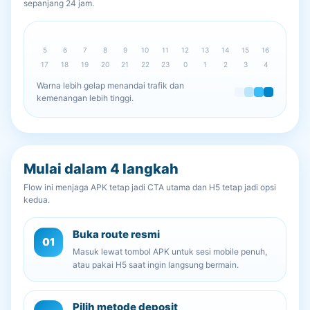
sepanjang 24 jam.
5
6
7
8
9
10
11
12
13
14
15
16
17
18
19
20
21
22
23
0
1
2
3
4
Warna lebih gelap menandai trafik dan
kemenangan lebih tinggi.
Mulai dalam 4 langkah
Flow ini menjaga APK tetap jadi CTA utama dan H5 tetap jadi opsi
kedua.
Buka route resmi
01
Masuk lewat tombol APK untuk sesi mobile penuh,
atau pakai H5 saat ingin langsung bermain.
Pilih metode deposit