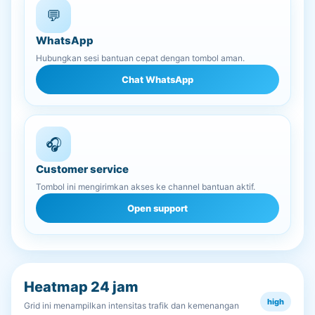
💬
WhatsApp
Hubungkan sesi bantuan cepat dengan tombol aman.
Chat WhatsApp
🎧
Customer service
Tombol ini mengirimkan akses ke channel bantuan aktif.
Open support
Heatmap 24 jam
high
Grid ini menampilkan intensitas trafik dan kemenangan