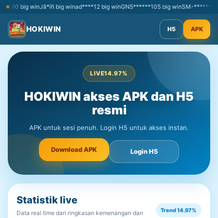
490 big win
Jã*ïñ big win
ad****12 big win
GN5******105 big win
SM-*******490 
HOKIWIN
H5
APK
LIVE
14.97%
HOKIWIN akses APK dan H5
resmi
APK untuk sesi penuh. Login H5 untuk akses instan.
Download APK
Login H5
Statistik live
Trend 14.97%
Data real time dari ringkasan kemenangan dan